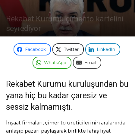
Rekabet Kurumu çimento kartelini
seyrediyor
28 Ağustos 2021
Facebook
Twitter
LinkedIn
WhatsApp
Email
Rekabet Kurumu kuruluşundan bu
yana hiç bu kadar çaresiz ve
sessiz kalmamıştı.
İnşaat firmaları, çimento üreticilerinin aralarında
anlaşıp pazarı paylaşarak birlikte fahiş fiyat