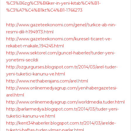
%C3%B6zg%C3%B6ker-in-yeni-kitab%C4%B1-
%C3%A7%C4%B1kt%C4%B1-1766273
http://www.gazeteekonomi.com/genel/turkce-ab-nin-
resmi-dili-h194973.html
http://www.gazeteekonomi.com/kuresel-ticaret-ve-
rekabet-makale,194245.html
http://www.sektorel.com/guncel-haberler/turder-yeni-
yonetimi-secildi
http://ozgurgurses.blogspot.com.tr/2014/03/arel-tuder-
yeni-tuketici-kanunu-ve.html
http://www.nethaberajans.com/arel.html
http://www.onlinemedyagrup.com/yenihabergazetesi-
arel.html
http://www.onlinemedyagrup.com/worldmedia.tuder.html
http://parlarmedya.blogspot.com.tr/2014/03/tuder-yeni-
tuketici-kanunu-ve.html
http://kent34haberler.blogspot.com.tr/2014/03/arelde-
tuketci-haftas-tuder-ylmaz-parlar.html