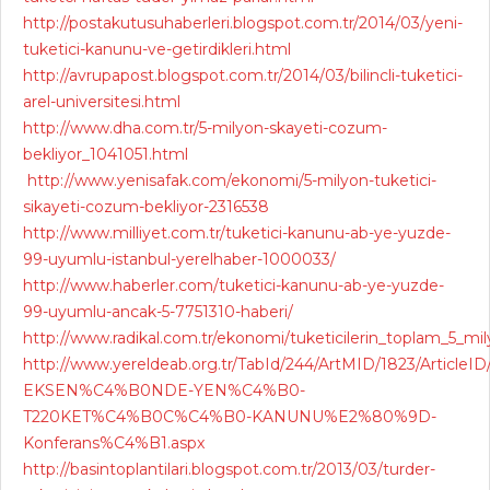
http://postakutusuhaberleri.blogspot.com.tr/2014/03/yeni-
tuketici-kanunu-ve-getirdikleri.html
http://avrupapost.blogspot.com.tr/2014/03/bilincli-tuketici-
arel-universitesi.html
http://www.dha.com.tr/5-milyon-skayeti-cozum-
bekliyor_1041051.html
http://www.yenisafak.com/ekonomi/5-milyon-tuketici-
sikayeti-cozum-bekliyor-2316538
http://www.milliyet.com.tr/tuketici-kanunu-ab-ye-yuzde-
99-uyumlu-istanbul-yerelhaber-1000033/
http://www.haberler.com/tuketici-kanunu-ab-ye-yuzde-
99-uyumlu-ancak-5-7751310-haberi/
http://www.radikal.com.tr/ekonomi/tuketicilerin_toplam_5_mi
http://www.yereldeab.org.tr/TabId/244/ArtMID/1823/Artic
EKSEN%C4%B0NDE-YEN%C4%B0-
T220KET%C4%B0C%C4%B0-KANUNU%E2%80%9D-
Konferans%C4%B1.aspx
http://basintoplantilari.blogspot.com.tr/2013/03/turder-