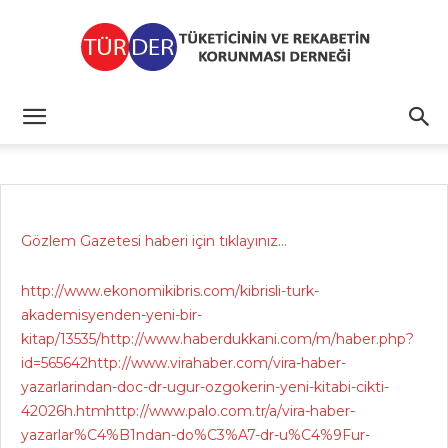
TÜRDER
Gözlem Gazetesi haberi için tıklayınız…
http://www.ekonomikibris.com/kibrisli-turk-
akademisyenden-yeni-bir-
kitap/13535/http://www.haberdukkani.com/m/haber.php?
id=565642http://www.virahaber.com/vira-haber-
yazarlarindan-doc-dr-ugur-ozgokerin-yeni-kitabi-cikti-
42026h.htmhttp://www.palo.com.tr/a/vira-haber-
yazarlar%C4%B1ndan-do%C3%A7-dr-u%C4%9Fur-