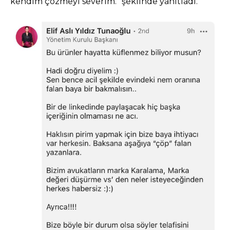
kendim çözmeyi severim.” şeklinde yanıtladı.