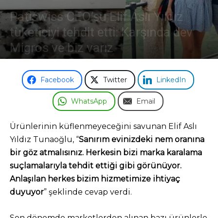
Patiswiss CEO’su Elif Aslı Yıldız
tüketiciyi tehdit etti: Karşında dev
Migros ve biz varız
23 Nisan 2024
Facebook
Twitter
LinkedIn
WhatsApp
Email
Ürünlerinin küflenmeyeceğini savunan Elif Aslı
Yıldız Tunaoğlu, “
Sanırım evinizdeki nem oranına
bir göz atmalısınız. Herkesin bizi marka karalama
suçlamalarıyla tehdit ettiği gibi görünüyor.
Anlaşılan herkes bizim hizmetimize ihtiyaç
duyuyor
” şeklinde cevap verdi.
Son dönemde marketlerden alınan bazı ürünlerle