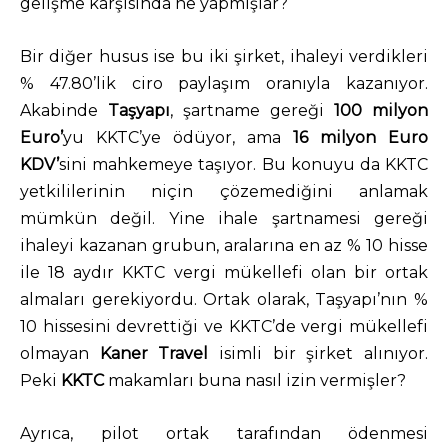
gelişme karşısında ne yapmışlar?
Bir diğer husus ise bu iki şirket, ihaleyi verdikleri
% 47.80’lik ciro paylaşım oranıyla kazanıyor.
Akabinde
Taşyapı
, şartname gereği
100 milyon
Euro’
yu KKTC’ye ödüyor, ama
16 milyon Euro
KDV’
sini mahkemeye taşıyor. Bu konuyu da KKTC
yetkililerinin niçin çözemediğini anlamak
mümkün değil. Yine ihale şartnamesi gereği
ihaleyi kazanan grubun, aralarına en az % 10 hisse
ile 18 aydır KKTC vergi mükellefi olan bir ortak
almaları gerekiyordu. Ortak olarak, Taşyapı’nın %
10 hissesini devrettiği ve KKTC’de vergi mükellefi
olmayan
Kaner Travel
isimli bir şirket alınıyor.
Peki
KKTC
makamları buna nasıl izin vermişler?
Ayrıca, pilot ortak tarafından ödenmesi