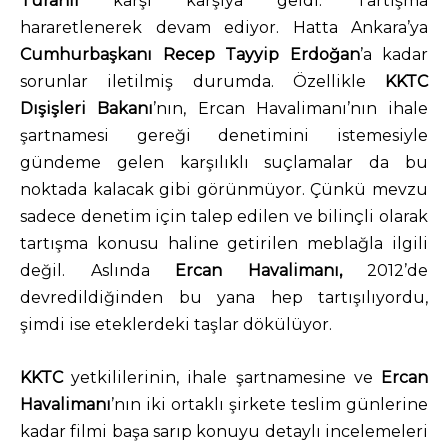
Turanlı
karşı karşıya geldi. Tartışma
hararetlenerek devam ediyor. Hatta Ankara’ya
Cumhurbaşkanı Recep Tayyip Erdoğan
’a kadar
sorunlar iletilmiş durumda. Özellikle
KKTC
Dışişleri Bakanı
’nın, Ercan Havalimanı’nın ihale
şartnamesi gereği denetimini istemesiyle
gündeme gelen karşılıklı suçlamalar da bu
noktada kalacak gibi görünmüyor. Çünkü mevzu
sadece denetim için talep edilen ve bilinçli olarak
tartışma konusu haline getirilen meblağla ilgili
değil. Aslında
Ercan Havalimanı,
2012’de
devredildiğinden bu yana hep tartışılıyordu,
şimdi ise eteklerdeki taşlar dökülüyor.
KKTC
yetkililerinin, ihale şartnamesine ve
Ercan
Havalimanı
’nın iki ortaklı şirkete teslim günlerine
kadar filmi başa sarıp konuyu detaylı incelemeleri