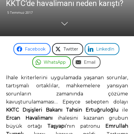
KKTC’de havalimanı neden karıştı?
5 Temmuz 2017
Facebook
Twitter
LinkedIn
WhatsApp
Email
İhale kriterlerini uygulamada yaşanan sorunlar,
tartışmalı ortaklılar, mahkemelere yansıyan
sorunların zamanında çözüme
kavuşturulamaması… Epeyce sebepten dolayı
KKTC Dışişleri Bakanı Tahsin Ertuğruloğlu
ile
Ercan
Havalimanı
ihalesini kazanan grubun
büyük ortağı
Taşyapı
’nın patronu
Emrullah