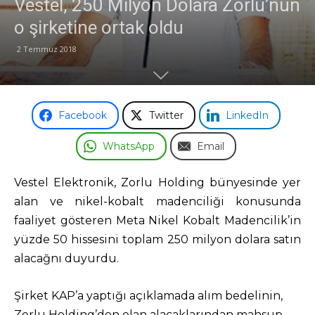
Vestel, 250 Milyon Dolara Zorlu’nun
o şirketine ortak oldu
2 Temmuz 2018
Facebook
Twitter
LinkedIn
WhatsApp
Email
Vestel Elektronik, Zorlu Holding bünyesinde yer
alan ve nikel-kobalt madenciliği konusunda
faaliyet gösteren Meta Nikel Kobalt Madencilik’in
yüzde 50 hissesini toplam 250 milyon dolara satın
alacağnı duyurdu.
Şirket KAP’a yaptığı açıklamada alım bedelinin,
Zorlu Holding’den olan alacaklarından mahsup