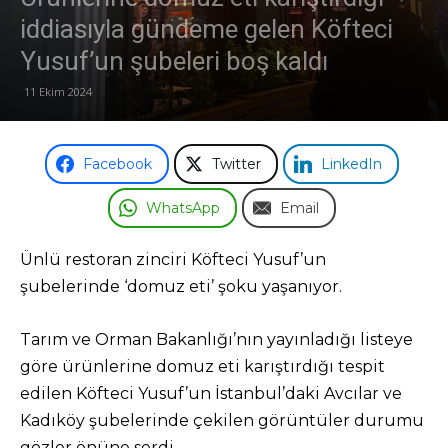
iddiasıyla gündeme gelen Köfteci
Yusuf’un şubeleri boş kaldı
11 Ekim 2024
Facebook
Twitter
LinkedIn
WhatsApp
Email
Ünlü restoran zinciri Köfteci Yusuf’un
şubelerinde ‘domuz eti’ şoku yaşanıyor.
Tarım ve Orman Bakanlığı’nın yayınladığı listeye
göre ürünlerine domuz eti karıştırdığı tespit
edilen Köfteci Yusuf’un İstanbul’daki Avcılar ve
Kadıköy şubelerinde çekilen görüntüler durumu
gözler önüne serdi.