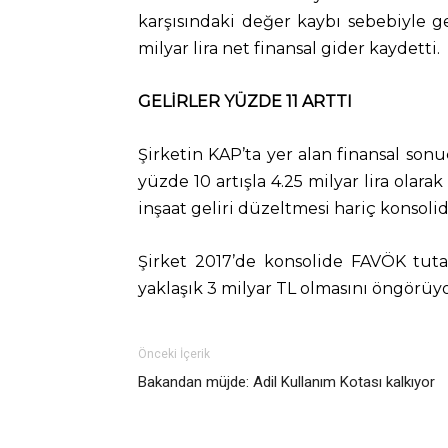
karşısındaki değer kaybı sebebiyle ge
milyar lira net finansal gider kaydetti.
GELİRLER YÜZDE 11 ARTTI
Şirketin KAP’ta yer alan finansal sonuçl
yüzde 10 artışla 4.25 milyar lira olar
inşaat geliri düzeltmesi hariç konsoli
Şirket 2017’de konsolide FAVÖK tutar
yaklaşık 3 milyar TL olmasını öngörüyo
Önceki İçerik
Bakandan müjde: Adil Kullanım Kotası kalkıyor