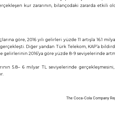
rçekleşen kur zararının, bilançodaki zararda etkili ol
arına göre, 2016 yılı gelirleri yüzde 11 artışla 16.1 mil
ak gerçekleşti. Diğer yandan Türk Telekom, KAP’a bildirdi
de gelirlerinin 2016’ya göre yüzde 8-9 seviyelerinde art
ının 5.8– 6 milyar TL seviyelerinde gerçekleşmesini,
r.
The Coca-Cola Company Repo