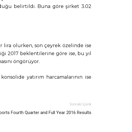
duğu belirtildi. Buna göre şirket 3.02
yar lira olurken, son çeyrek özelinde ise
ği 2017 beklentilerine göre ise, bu yıl
masını öngörüyor.
 konsolide yatırım harcamalarının ise
Sonraki İçerik
rts Fourth Quarter and Full Year 2016 Results