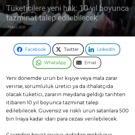
Tüketicilere yeni hak: 10 yıl boyunca
tazminat talep edilebilecek
7 Mart 2020
Facebook
Twitter
LinkedIn
WhatsApp
Email
Yeni dönemde ürün bir kişiye veya mala zarar
verirse, sorumluluk üretici ya da ithalatçıda
olacak tüketici, zararın meydana geldiği tarihten
itibaren 10 yıl boyunca tazminat talep
edilebilecek. Güvensiz ve riskli ürün satanlara 500
bin liraya kadar idari para cezası verilebilecek.
Giyimden beyaz eşyaya, gıdadan mobilyaya