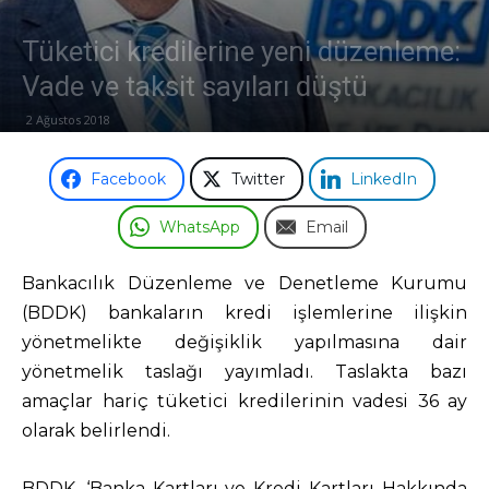
Tüketici kredilerine yeni düzenleme:
Vade ve taksit sayıları düştü
2 Ağustos 2018
Facebook
Twitter
LinkedIn
WhatsApp
Email
Bankacılık Düzenleme ve Denetleme Kurumu
(BDDK) bankaların kredi işlemlerine ilişkin
yönetmelikte değişiklik yapılmasına dair
yönetmelik taslağı yayımladı. Taslakta bazı
amaçlar hariç tüketici kredilerinin vadesi 36 ay
olarak belirlendi.
BDDK, ‘Banka Kartları ve Kredi Kartları Hakkında