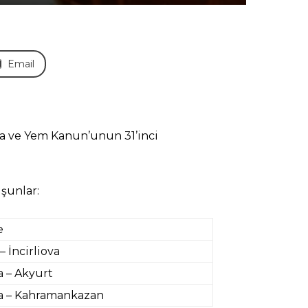
Email
ıda ve Yem Kanun’unun 31’inci
 şunlar:
e
– İncirliova
a – Akyurt
a – Kahramankazan