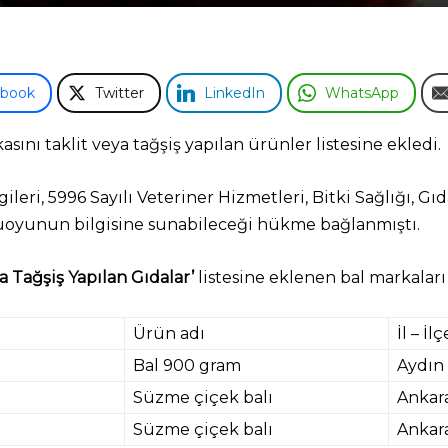
ebook
Twitter
LinkedIn
WhatsApp
ını taklit veya tağşiş yapılan ürünler listesine ekledi.
eri, 5996 Sayılı Veteriner Hizmetleri, Bitki Sağlığı, G
muoyunun bilgisine sunabileceği hükme bağlanmıştı.
ya Tağşiş Yapılan Gıdalar’
listesine eklenen bal markaları
Ürün adı
İl – İlç
Bal 900 gram
Aydın 
Süzme çiçek balı
Ankar
Süzme çiçek balı
Ankar