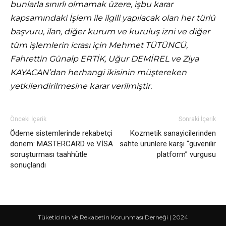
bunlarla sınırlı olmamak üzere, işbu karar
kapsamındaki İşlem ile ilgili yapılacak olan her türlü
başvuru, ilan, diğer kurum ve kuruluş izni ve diğer
tüm işlemlerin icrası için Mehmet TÜTÜNCÜ,
Fahrettin Günalp ERTİK, Uğur DEMİREL ve Ziya
KAYACAN’dan herhangi ikisinin müştereken
yetkilendirilmesine karar verilmiştir.
Önceki İçerik
Sonraki İçerik
Ödeme sistemlerinde rekabetçi
Kozmetik sanayicilerinden
dönem: MASTERCARD ve VİSA
sahte ürünlere karşı “güvenilir
soruşturması taahhütle
platform” vurgusu
sonuçlandı
Tüketicinin Ve Rekabetin Korunması Derneği | 2024