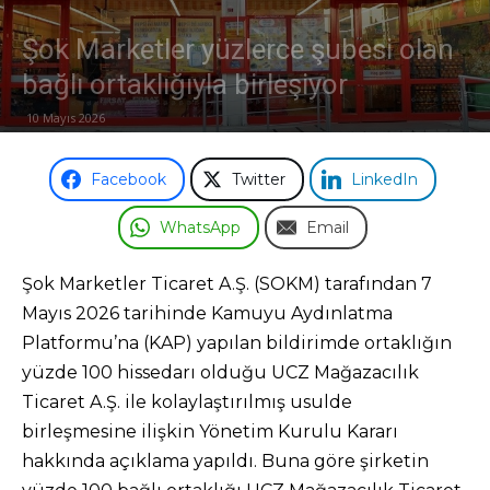
Şok Marketler yüzlerce şubesi olan
bağlı ortaklığıyla birleşiyor
10 Mayıs 2026
Facebook
Twitter
LinkedIn
WhatsApp
Email
Şok Marketler Ticaret A.Ş. (SOKM) tarafından 7
Mayıs 2026 tarihinde Kamuyu Aydınlatma
Platformu’na (KAP) yapılan bildirimde ortaklığın
yüzde 100 hissedarı olduğu UCZ Mağazacılık
Ticaret A.Ş. ile kolaylaştırılmış usulde
birleşmesine ilişkin Yönetim Kurulu Kararı
hakkında açıklama yapıldı. Buna göre şirketin