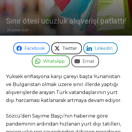
Sınır ötesi ucuzluk alışverişi patlattı!
25 Şubat 2026
Facebook
Twitter
LinkedIn
WhatsApp
Email
Yüksek enflasyona karşı çareyi başta Yunanistan
ve Bulgaristan olmak üzere sınır illerde yaptığı
alışverişlerde arayan Türk vatandaşlarının yurt
dışı harcaması katlanarak artmaya devam ediyor.
Sözcü’den Sayime Başçı’nın haberine göre
pandeminin ardından hızlanan yurt dışı tatilleri,
geçen yılın son çeyreğinden itibaren neredeyse