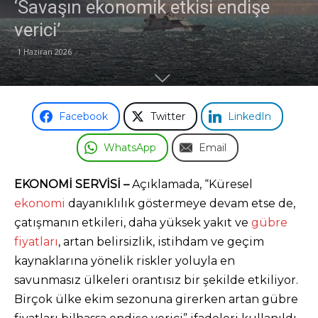
‘Savaşın ekonomik etkisi endişe
verici’
1 Haziran 2026
Facebook
Twitter
LinkedIn
WhatsApp
Email
EKONOMİ SERVİSİ –
Açıklamada, “Küresel
ekonomi
dayanıklılık göstermeye devam etse de,
çatışmanın etkileri, daha yüksek yakıt ve
gübre
fiyatları
, artan belirsizlik, istihdam ve geçim
kaynaklarına yönelik riskler yoluyla en
savunmasız ülkeleri orantısız bir şekilde etkiliyor.
Birçok ülke ekim sezonuna girerken artan gübre