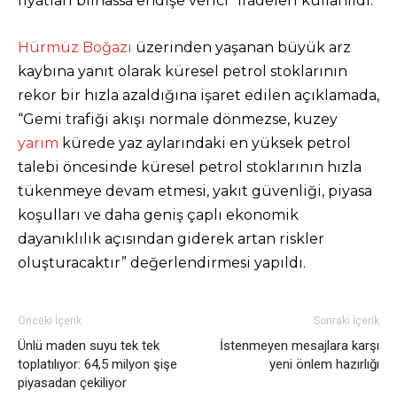
fiyatları bilhassa endişe verici” ifadeleri kullanıldı.
Hürmüz Boğazı
üzerinden yaşanan büyük arz
kaybına yanıt olarak küresel petrol stoklarının
rekor bir hızla azaldığına işaret edilen açıklamada,
“Gemi trafiği akışı normale dönmezse, kuzey
yarım
kürede yaz aylarındaki en yüksek petrol
talebi öncesinde küresel petrol stoklarının hızla
tükenmeye devam etmesi, yakıt güvenliği, piyasa
koşulları ve daha geniş çaplı ekonomik
dayanıklılık açısından giderek artan riskler
oluşturacaktır” değerlendirmesi yapıldı.
Önceki İçerik
Sonraki İçerik
Ünlü maden suyu tek tek
İstenmeyen mesajlara karşı
toplatılıyor: 64,5 milyon şişe
yeni önlem hazırlığı
piyasadan çekiliyor