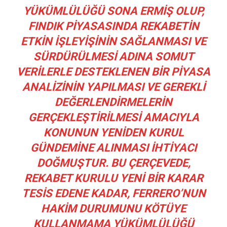
YÜKÜMLÜLÜĞÜ SONA ERMIŞ OLUP,
FINDIK PIYASASINDA REKABETIN
ETKIN IŞLEYIŞININ SAĞLANMASI VE
SÜRDÜRÜLMESI ADINA SOMUT
VERILERLE DESTEKLENEN BIR PIYASA
ANALIZININ YAPILMASI VE GEREKLI
DEĞERLENDIRMELERIN
GERÇEKLEŞTIRILMESI AMACIYLA
KONUNUN YENIDEN KURUL
GÜNDEMINE ALINMASI IHTIYACI
DOĞMUŞTUR. BU ÇERÇEVEDE,
REKABET KURULU YENI BIR KARAR
TESIS EDENE KADAR, FERRERO’NUN
HAKIM DURUMUNU KÖTÜYE
KULLANMAMA YÜKÜMLÜLÜĞÜ