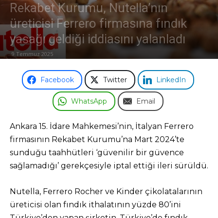
Rekabet Kurumu, Nutella’nın
üreticisi Ferrero firmasına fındık
yasağı geldiği iddiasını yalanladı
9 Temmuz 2025
Facebook
Twitter
LinkedIn
WhatsApp
Email
Ankara 15. İdare Mahkemesi’nin, İtalyan Ferrero
firmasının Rekabet Kurumu’na Mart 2024’te
sunduğu taahhütleri ‘güvenilir bir güvence
sağlamadığı’ gerekçesiyle iptal ettiği ileri sürüldü.
Nutella, Ferrero Rocher ve Kinder çikolatalarının
üreticisi olan fındık ithalatının yüzde 80’ini
Türkiye’den yapan şirketin, Türkiye’de fındık