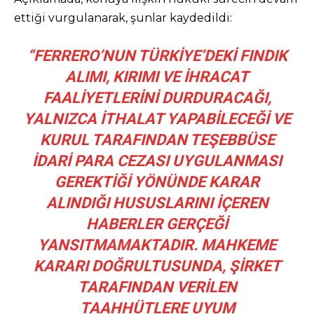
ettiği vurgulanarak, şunlar kaydedildi:
“FERRERO’NUN TÜRKIYE’DEKI FINDIK
ALIMI, KIRIMI VE IHRACAT
FAALIYETLERINI DURDURACAĞI,
YALNIZCA ITHALAT YAPABILECEĞI VE
KURUL TARAFINDAN TEŞEBBÜSE
IDARI PARA CEZASI UYGULANMASI
GEREKTIĞI YÖNÜNDE KARAR
ALINDIĞI HUSUSLARINI IÇEREN
HABERLER GERÇEĞI
YANSITMAMAKTADIR. MAHKEME
KARARI DOĞRULTUSUNDA, ŞIRKET
TARAFINDAN VERILEN
TAAHHÜTLERE UYUM