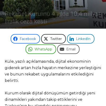
Rekabet Kurumu 4 yılda 10,4 milyar
liralık ceza kesti
11 Ekim 2023
Facebook
Twitter
LinkedIn
WhatsApp
Email
Küle, yazılı açıklamasında, dijital ekonominin
giderek artan hızla hayatın merkezine yerleştiğini
ve bunun rekabet uygulamalarını etkilediğini
belirtti.
Kurum olarak dijital dönüşümün getirdiği yeni
dinamikleri yakından takip ettiklerini ve
Türkiye’nin bu alandaki pozisyonunu