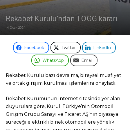
Rekabet Kurulu’ndan TOGG kararı
4 Ocak 2024
Facebook
Twitter
LinkedIn
WhatsApp
Email
Rekabet Kurulu bazı devralma, bireysel muafiyet
ve ortak girişim kurulması işlemlerini onayladı.
Rekabet Kurumunun internet sitesinde yer alan
duyurulara göre, Kurul, Türkiye’nin Otomobili
Girişim Grubu Sanayi ve Ticaret AŞ’nin piyasaya
süreceği elektrikli binek otomobillere yönelik
satış sonrası hizmetlerinin sunulmasına ilişkin