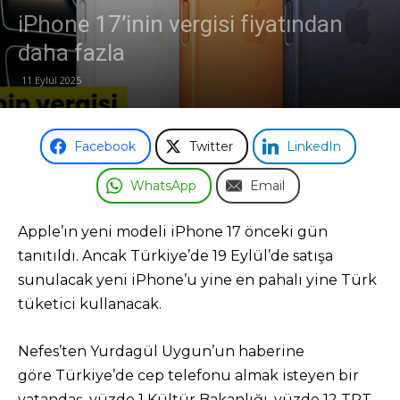
iPhone 17’inin vergisi fiyatından
daha fazla
11 Eylül 2025
Facebook
Twitter
LinkedIn
WhatsApp
Email
Apple’ın yeni modeli iPhone 17 önceki gün
tanıtıldı. Ancak Türkiye’de 19 Eylül’de satışa
sunulacak yeni iPhone’u yine en pahalı yine Türk
tüketici kullanacak.
Nefes’ten Yurdagül Uygun’un haberine
göre Türkiye’de cep telefonu almak isteyen bir
vatandaş, yüzde 1 Kültür Bakanlığı, yüzde 12 TRT