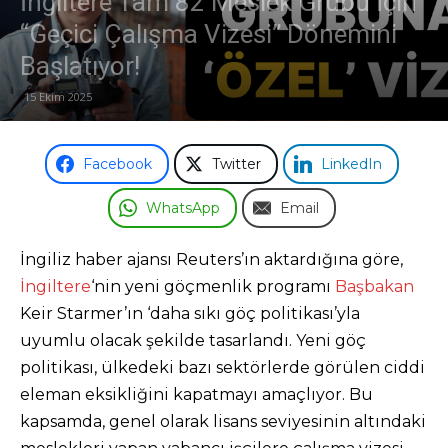
İngiltere Tam 82 Meslek Grubu İçin
“Geçici Çalışma Vizesi” Dönemini
Başlatıyor!
15 Ekim 2025
Facebook
Twitter
LinkedIn
WhatsApp
Email
İngiliz haber ajansı Reuters’ın aktardığına göre,
İngiltere
‘nin yeni göçmenlik programı
Başbakan
Keir Starmer’ın ‘daha sıkı göç politikası’yla
uyumlu olacak şekilde tasarlandı. Yeni göç
politikası, ülkedeki bazı sektörlerde görülen ciddi
eleman eksikliğini kapatmayı amaçlıyor. Bu
kapsamda, genel olarak lisans seviyesinin altındaki