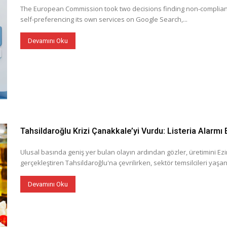
The European Commission took two decisions finding non-compliance
self-preferencing its own services on Google Search,...
Devamını Oku
Tahsildaroğlu Krizi Çanakkale’yi Vurdu: Listeria Alarm
Ulusal basında geniş yer bulan olayın ardından gözler, üretimini Ez
gerçekleştiren Tahsildaroğlu'na çevrilirken, sektör temsilcileri yaşana
Devamını Oku