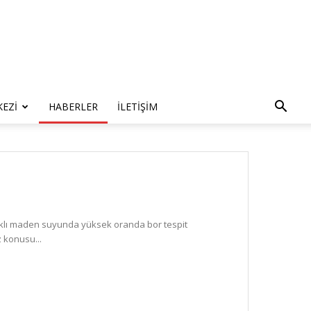
KEZI
HABERLER
İLETIŞIM
farklı maden suyunda yüksek oranda bor tespit
z konusu...