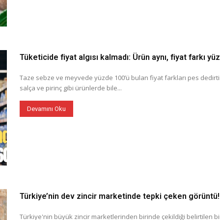
Tüketicide fiyat algısı kalmadı: Ürün aynı, fiyat farkı yü
Taze sebze ve meyvede yüzde 100’ü bulan fiyat farkları pes dedirtir
salça ve pirinç gibi ürünlerde bile...
Devamını Oku
Türkiye’nin dev zincir marketinde tepki çeken görüntü!
Türkiye'nin büyük zincir marketlerinden birinde çekildiği belirtilen bir 