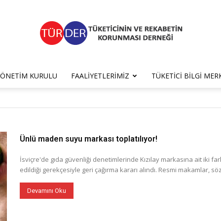
YÖNETIM KURULU
FAALIYETLERIMIZ
TÜKETICI BILGI MER
TÜRDER
Ünlü maden suyu markası toplatılıyor!
İsviçre'de gıda güvenliği denetimlerinde Kızılay markasına ait iki 
edildiği gerekçesiyle geri çağırma kararı alındı. Resmi makamlar, sö
Devamını Oku