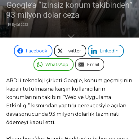
Google’a “izinsiz konum takibinden”
93 milyon dolar ceza
19 Eylül 2023
Facebook
Twitter
LinkedIn
WhatsApp
Email
ABD’li teknoloji şirketi Google, konum geçmişinin
kapalı tutulmasına karşın kullanıcıların
konumlarının takibini “Web ve Uygulama
Etkinliği” kısmından yaptığı gerekçesiyle açılan
dava sonucunda 93 milyon dolarlık tazminatı
ödemeyi kabul etti.
Bloomberg’den Hande Berktan’ın haberine göre