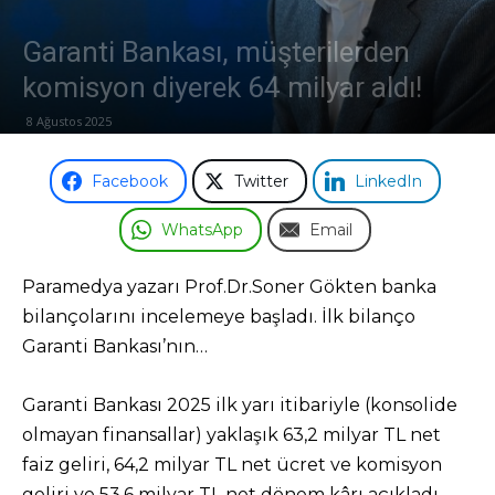
Garanti Bankası, müşterilerden
komisyon diyerek 64 milyar aldı!
8 Ağustos 2025
Facebook
Twitter
LinkedIn
WhatsApp
Email
Paramedya yazarı Prof.Dr.Soner Gökten banka
bilançolarını incelemeye başladı. İlk bilanço
Garanti Bankası’nın…
Garanti Bankası 2025 ilk yarı itibariyle (konsolide
olmayan finansallar) yaklaşık 63,2 milyar TL net
faiz geliri, 64,2 milyar TL net ücret ve komisyon
geliri ve 53,6 milyar TL net dönem kârı açıkladı.