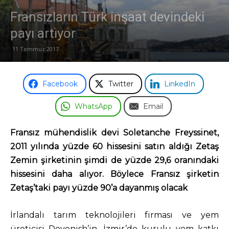
Fransızların Türk inşaat devindeki
payı artıyor
11 Temmuz 2017
Facebook
Twitter
LinkedIn
WhatsApp
Email
Fransız mühendislik devi Soletanche Freyssinet,
2011 yılında yüzde 60 hissesini satın aldığı Zetaş
Zemin şirketinin şimdi de yüzde 29,6 oranındaki
hissesini daha alıyor. Böylece Fransız şirketin
Zetaş’taki payı yüzde 90’a dayanmış olacak
İrlandalı tarım teknolojileri firması ve yem
üreticisi Devenish’in, İzmir’de kurulu yem katkı