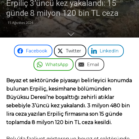
Erpiliç 3’üncü kez yakalandı: 15
günde 8 milyon 120 bin TL ceza
15 Ağustos 2024
Facebook
Twitter
LinkedIn
WhatsApp
Email
Beyaz et sektöründe piyasayı belirleyici konumda
bulunan Erpiliç, kesimhane bölümünden
Büyüksu Deresi’ne boşalttığı zehirli atıklar
sebebiyle 3’üncü kez yakalandı. 3 milyon 480 bin
lira ceza yazılan Erpiliç firmasına son 15 günde
toplamda 8 milyon 120 bin TL ceza kesildi.
Bolu’da faaliyet gösteren ve beyaz et sektöründe