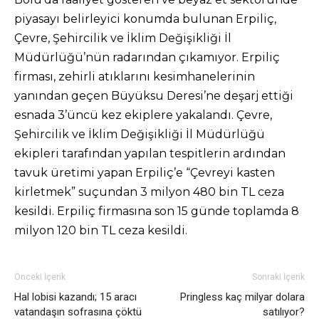
piyasayı belirleyici konumda bulunan Erpiliç,
Çevre, Şehircilik ve İklim Değişikliği İl
Müdürlüğü’nün radarından çıkamıyor. Erpiliç
firması, zehirli atıklarını kesimhanelerinin
yanından geçen Büyüksu Deresi’ne deşarj ettiği
esnada 3’üncü kez ekiplere yakalandı. Çevre,
Şehircilik ve İklim Değişikliği İl Müdürlüğü
ekipleri tarafından yapılan tespitlerin ardından
tavuk üretimi yapan Erpiliç’e “Çevreyi kasten
kirletmek” suçundan 3 milyon 480 bin TL ceza
kesildi. Erpiliç firmasına son 15 günde toplamda 8
milyon 120 bin TL ceza kesildi.
Önceki İçerik
Sonraki İçerik
Hal lobisi kazandı; 15 aracı
Pringless kaç milyar dolara
vatandaşın sofrasına çöktü
satılıyor?