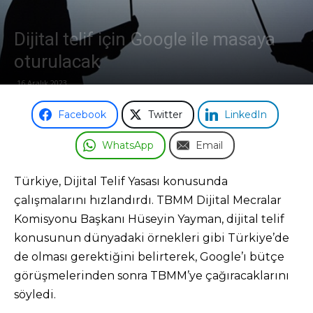
Dijital telif için Google ile masaya
oturulacak
16 Aralık 2023
Facebook
Twitter
LinkedIn
WhatsApp
Email
Türkiye, Dijital Telif Yasası konusunda
çalışmalarını hızlandırdı. TBMM Dijital Mecralar
Komisyonu Başkanı Hüseyin Yayman, dijital telif
konusunun dünyadaki örnekleri gibi Türkiye’de
de olması gerektiğini belirterek, Google’ı bütçe
görüşmelerinden sonra TBMM’ye çağıracaklarını
söyledi.