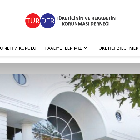
YÖNETIM KURULU
FAALIYETLERIMIZ
TÜKETICI BILGI MER
TÜRDER