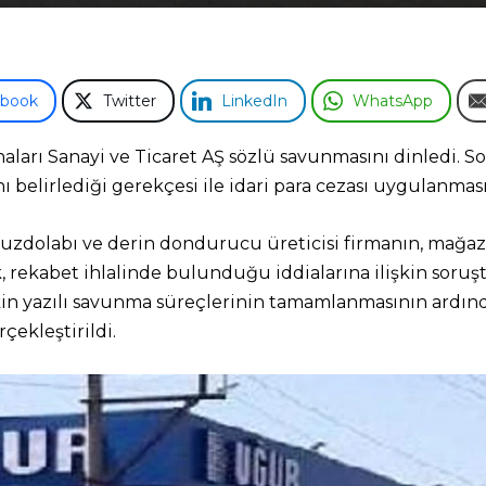
ebook
Twitter
LinkedIn
WhatsApp
arı Sanayi ve Ticaret AŞ sözlü savunmasını dinledi. S
ı belirlediği gerekçesi ile idari para cezası uygulanmasın
dolabı ve derin dondurucu üreticisi firmanın, mağazalar
ek, rekabet ihlalinde bulunduğu iddialarına ilişkin soru
lişkin yazılı savunma süreçlerinin tamamlanmasının ar
çekleştirildi.