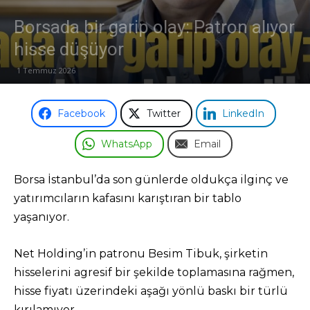
Borsada bir garip olay: Patron alıyor
hisse düşüyor
1 Temmuz 2026
Facebook
Twitter
LinkedIn
WhatsApp
Email
Borsa İstanbul’da son günlerde oldukça ilginç ve
yatırımcıların kafasını karıştıran bir tablo
yaşanıyor.
Net Holding’in patronu Besim Tibuk, şirketin
hisselerini agresif bir şekilde toplamasına rağmen,
hisse fiyatı üzerindeki aşağı yönlü baskı bir türlü
kırılamıyor.