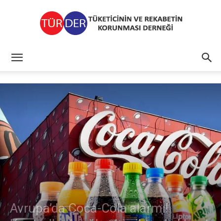
TÜRDER
Avrupa’da Coca-Cola alarmı!