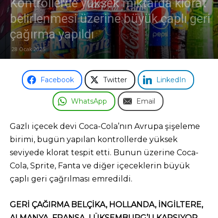
Kontrollerde yüksek miktarda klorat
belirlenmesi üzerine büyük çaplı geri
çağırma yapıldı
28 Ocak 2025
Facebook
Twitter
LinkedIn
WhatsApp
Email
Gazlı içecek devi Coca-Cola’nın Avrupa şişeleme
birimi, bugün yapılan kontrollerde yüksek
seviyede klorat tespit etti. Bunun üzerine Coca-
Cola, Sprite, Fanta ve diğer içeceklerin büyük
çaplı geri çağrılması emredildi.
GERİ ÇAĞIRMA BELÇİKA, HOLLANDA, İNGİLTERE,
ALMANYA, FRANSA, LÜKSEMBURG’U KAPSIYOR