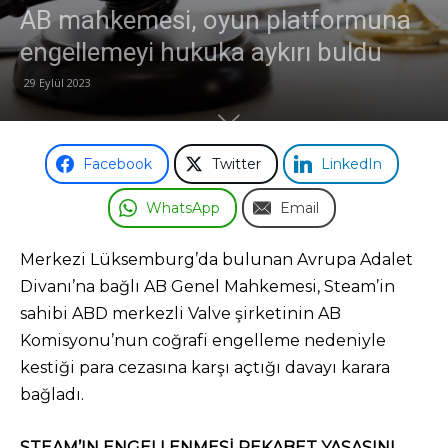
AB mahkemesi, oyun platformuna
engellemeyi hukuka aykırı buldu
29 Eylül 2023
Facebook
Twitter
LinkedIn
WhatsApp
Email
Merkezi Lüksemburg’da bulunan Avrupa Adalet
Divanı’na bağlı AB Genel Mahkemesi, Steam’in
sahibi ABD merkezli Valve şirketinin AB
Komisyonu’nun coğrafi engelleme nedeniyle
kestiği para cezasına karşı açtığı davayı karara
bağladı.
STEAM’IN ENGELLENMESİ REKABET YASASINI