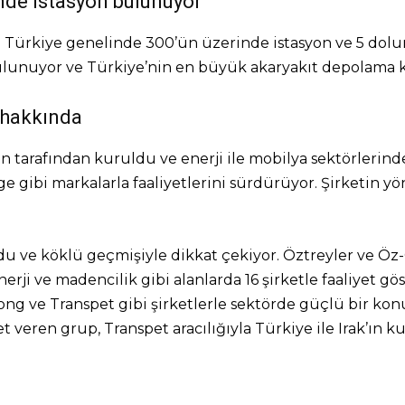
nde istasyon bulunuyor
Türkiye genelinde 300’ün üzerinde istasyon ve 5 dolum 
ulunuyor ve Türkiye’nin en büyük akaryakıt depolama k
 hakkında
en tarafından kuruldu ve enerji ile mobilya sektörleri
 gibi markalarla faaliyetlerini sürdürüyor. Şirketin y
u ve köklü geçmişiyle dikkat çekiyor. Öztreyler ve Öz-Ça
nerji ve madencilik gibi alanlarda 16 şirketle faaliyet g
ong ve Transpet gibi şirketlerle sektörde güçlü bir k
t veren grup, Transpet aracılığıyla Türkiye ile Irak’ın k