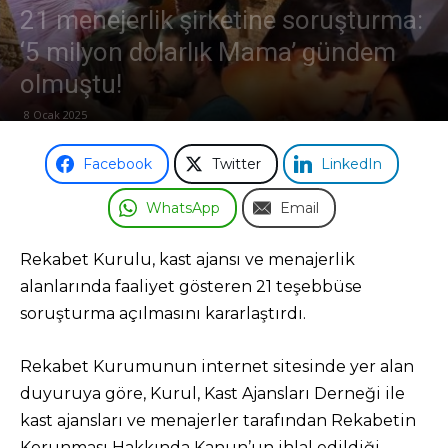
21 menejerlik şirketine soruşturma:
‘5 milyon dolarlık Mama’ gündem
olmuştu!
8 Ocak 2025
Facebook
Twitter
LinkedIn
WhatsApp
Email
Rekabet Kurulu, kast ajansı ve menajerlik
alanlarında faaliyet gösteren 21 teşebbüse
soruşturma açılmasını kararlaştırdı.
Rekabet Kurumunun internet sitesinde yer alan
duyuruya göre, Kurul, Kast Ajansları Derneği ile
kast ajansları ve menajerler tarafından Rekabetin
Korunması Hakkında Kanun’un ihlal edildiği