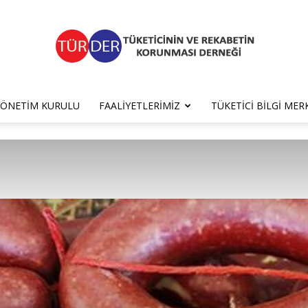
YÖNETIM KURULU
FAALIYETLERIMIZ
TÜKETICI BILGI MER
TÜRDER