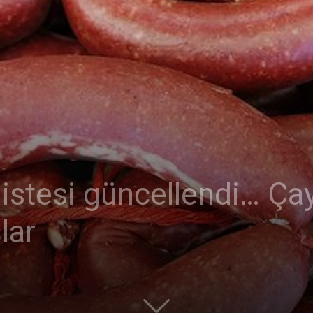
 listesi güncellendi… Ç
lar