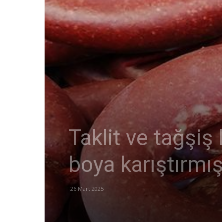
Taklit ve tağşiş
boya karıştırmış
26 Mart 2025